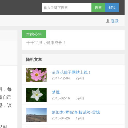
邮我
登录
本站公告
千千宝贝，健康成长！
随机文章
恭喜花仙子网站上线！
2014-12-04
2评论
解，每
梦魇
望自己
2015-02-16
5评论
惑，该
彭加木-罗布泊-核试验-震惊
2015-04-26
1评论
忍耐，