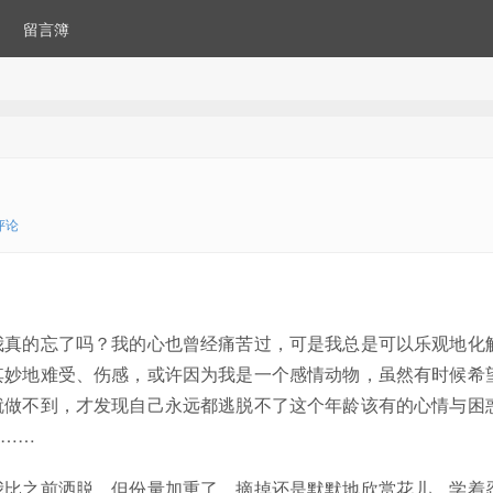
留言簿
评论
我真的忘了吗？我的心也曾经痛苦过，可是我总是可以乐观地化
其妙地难受、伤感，或许因为我是一个感情动物，虽然有时候希
就做不到，才发现自己永远都逃脱不了这个年龄该有的心情与困
……
我比之前洒脱，但份量加重了。摘掉还是默默地欣赏花儿，学着