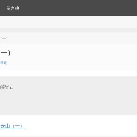
留言簿
（一）
（一）
2评论
的密码。
白云山（一）