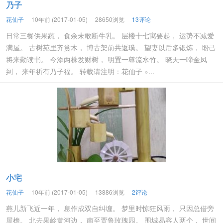
乃子
花仙子
10年前 (2017-01-05)
28650浏览
13评论
日常三餐供果蔬， 食余未敢断牛乳。 层楼十七寓要起， 运势不减爱
满屋。 古树苑里齐赏木， 博古架前共返璞。 望妻以后多锻炼， 盼己
将来勤读书。 今添两株发财树， 明置一尊流水竹。 晓天一啼金凤
到， 来年祈有乃子福。 转载请注明：花仙子 »...
小宅
花仙子
10年前 (2017-01-05)
13886浏览
2评论
燕儿新飞近一年， 息作成双自纠缠。 梦里时惊狂风雨， 只因总借旁
屋檐。 北去果岭黄河边， 南至贾鲁玫瑰园。 围城易容人两个， 世间