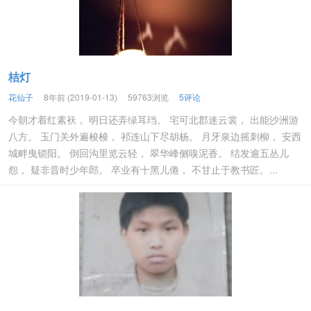
桔灯
花仙子
8年前 (2019-01-13)
59763浏览
5评论
今朝才着红素袄， 明日还弄绿耳珰。 宅可北郡迷云裳， 出能沙洲游
八方。 玉门关外遍梭梭， 祁连山下尽胡杨。 月牙泉边摇刺柳， 安西
城畔曳锁阳。 倒回沟里览云轻， 翠华峰侧嗅泥香。 结发逾五丛儿
怨， 疑非昔时少年郎。 卒业有十黑儿倦， 不甘止于教书匠。...