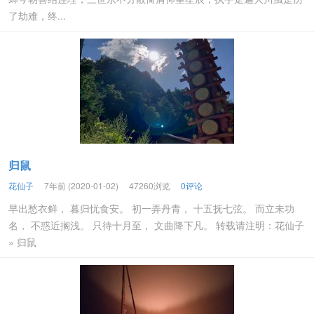
了劫难，终...
归鼠
花仙子
7年前 (2020-01-02)
47260浏览
0评论
早出愁衣鲜， 暮归忧食安。 初一弄丹青， 十五抚七弦。 而立未功
名， 不惑近搁浅。 只待十月至， 文曲降下凡。 转载请注明：花仙子
» 归鼠