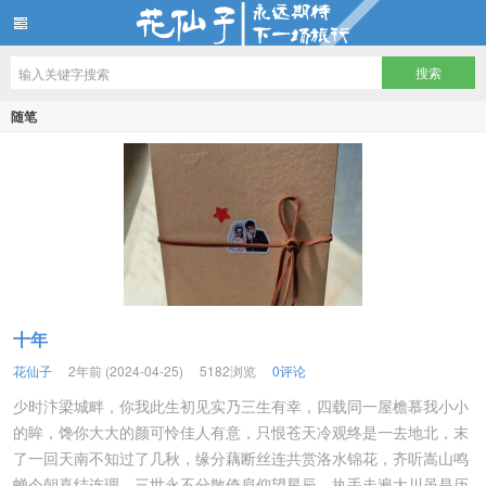
花仙子
随笔
十年
花仙子
2年前 (2024-04-25)
5182浏览
0评论
少时汴梁城畔，你我此生初见实乃三生有幸，四载同一屋檐慕我小小
的眸，馋你大大的颜可怜佳人有意，只恨苍天冷观终是一去地北，末
了一回天南不知过了几秋，缘分藕断丝连共赏洛水锦花，齐听嵩山鸣
蝉今朝喜结连理，三世永不分散倚肩仰望星辰，执手走遍大川虽是历