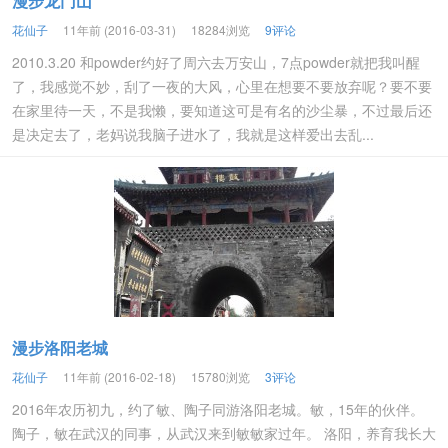
漫步龙门山
花仙子
11年前 (2016-03-31)
18284浏览
9评论
2010.3.20 和powder约好了周六去万安山，7点powder就把我叫醒
了，我感觉不妙，刮了一夜的大风，心里在想要不要放弃呢？要不要
在家里待一天，不是我懒，要知道这可是有名的沙尘暴，不过最后还
是决定去了，老妈说我脑子进水了，我就是这样爱出去乱...
漫步洛阳老城
花仙子
11年前 (2016-02-18)
15780浏览
3评论
2016年农历初九，约了敏、陶子同游洛阳老城。敏，15年的伙伴。
陶子，敏在武汉的同事，从武汉来到敏敏家过年。 洛阳，养育我长大