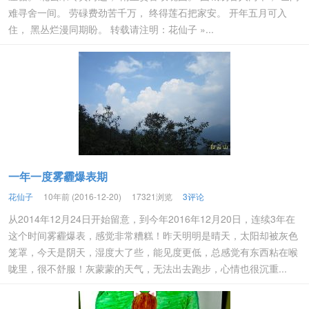
难寻舍一间。 劳碌费劲苦千万， 终得莲石把家安。 开年五月可入
住， 黑丛烂漫同期盼。 转载请注明：花仙子 »...
一年一度雾霾爆表期
花仙子
10年前 (2016-12-20)
17321浏览
3评论
从2014年12月24日开始留意，到今年2016年12月20日，连续3年在
这个时间雾霾爆表，感觉非常糟糕！昨天明明是晴天，太阳却被灰色
笼罩，今天是阴天，湿度大了些，能见度更低，总感觉有东西粘在喉
咙里，很不舒服！灰蒙蒙的天气，无法出去跑步，心情也很沉重...