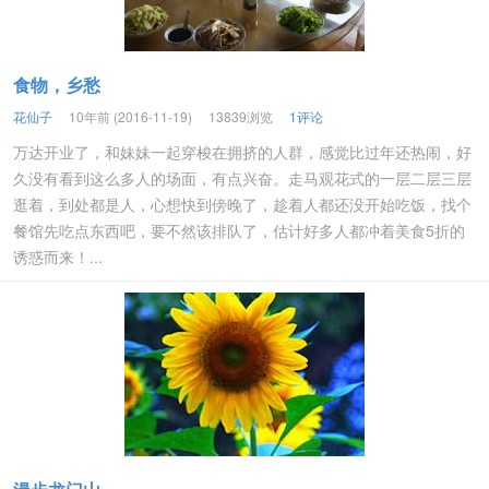
食物，乡愁
花仙子
10年前 (2016-11-19)
13839浏览
1评论
万达开业了，和妹妹一起穿梭在拥挤的人群，感觉比过年还热闹，好
久没有看到这么多人的场面，有点兴奋。走马观花式的一层二层三层
逛着，到处都是人，心想快到傍晚了，趁着人都还没开始吃饭，找个
餐馆先吃点东西吧，要不然该排队了，估计好多人都冲着美食5折的
诱惑而来！...