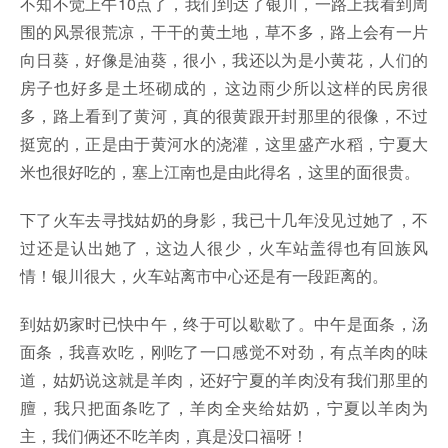
不知不觉上午10点了，我们到达了银川，一路上我看到周
围的风景很荒凉，干干的黄土地，草不多，路上会有一片
向日葵，好像是油葵，很小，我还以为是小黄花，人们的
房子也好多是土坯砌成的，这边雨少所以这样的民房很
多，路上看到了黄河，真的很黄跟开封那里的很像，不过
挺宽的，正是由于黄河水的浇灌，这里盛产水稻，宁夏大
米也很好吃的，塞上江南也是由此得名，这里的面很贵。
下了火车去寻找姑奶的身影，我已十几年没见过她了，不
过还是认出她了，这边人很少，火车站盖得也有回族风
情！银川很大，火车站离市中心还是有一段距离的。
到姑奶家时已快中午，终于可以歇歇了。中午是面条，汤
面条，我喜欢吃，刚吃了一口感觉不对劲，有点羊肉的味
道，姑奶说这就是羊肉，还好宁夏的羊肉没有我们那里的
膻，我只把面条吃了，羊肉全夹给姑奶，宁夏以羊肉为
主，我们俩还不吃羊肉，真是没口福呀！