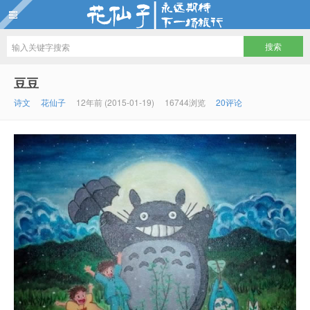
花仙子
豆豆
诗文
花仙子
12年前 (2015-01-19)
16744浏览
20评论