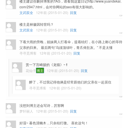
楼主建议你删掉博客的TAG，请看我这篇日记http://www.yuandekai.
com/2947.html，会对你网站的seo有很大影响的。
文武双全
12年前 (2015-01-20)
回复
楼主是林徽因转世吗？
文武双全
12年前 (2015-01-20)
回复
下着大雨的旁晚，姐妹两人打着伞，提着桔灯，在小路上耐心的等待
父亲的归来。 最后两句“乌须顶绿叶，青爪倚肚灰。” 不是太懂
寻寻觅博客
12年前 (2015-01-20)
回复
赏一下宫崎骏的《龙猫》~ ❗
花仙子
博主
12年前 (2015-01-20)
回复
醉了，不过我记得他俩是经常跟他们的父亲在一起居住
寻寻觅博客
12年前 (2015-01-20)
没想到博主还会写诗，厉害啊
梦轩丽人
12年前 (2015-01-20)
回复
好湿~ 暮色浸幽木，只余桔灯微。 喜欢这句！