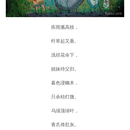
疾雨溅高枝，
纤草起又垂。
浅径花伞下，
姐妹待父归。
暮色浸幽木，
只余桔灯微。
乌须顶绿叶，
青爪倚肚灰。