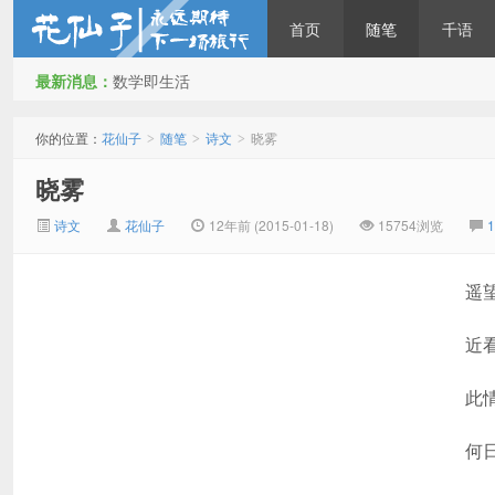
首页
随笔
千语
最新消息：
数学即生活
花仙子
你的位置：
花仙子
随笔
诗文
晓雾
>
>
>
晓雾
诗文
花仙子
12年前 (2015-01-18)
15754浏览
遥
近
此
何