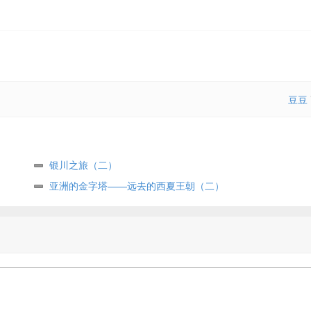
豆豆
银川之旅（二）
亚洲的金字塔——远去的西夏王朝（二）