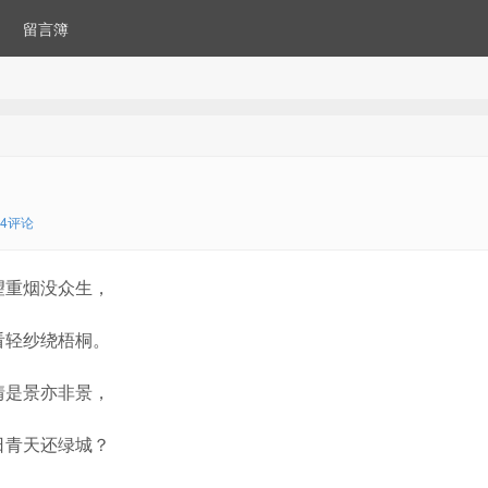
留言簿
14评论
望重烟没众生，
看轻纱绕梧桐。
情是景亦非景，
日青天还绿城？