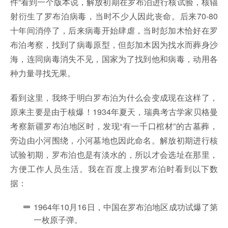
件“看到一个版本说，解放初期在罗布泊进行核试验，核辐
射衍生了罗布泊病毒，当时不少人因此丧命。后来70-80
十年间消停了，后来病毒开始肆虐，当时彭加木恰好在罗
布泊考察，找到了病毒原型，但彭加木因为找水而葬身沙
海，连同病毒消失不见，国家为了找到他和病毒，动用各
种力量寻找无果。
看到这里，我终于明白罗布泊为什么会变成现在这样了，
原来主要是由于核爆！1934年夏天，瑞典考古学家贝格曼
考察新疆罗布泊地区时，发现“有一千口棺材”的古墓葬，
旁边由小河围绕，小河墓地也因此命名。解放初期进行核
试验初期，罗布泊也是有淡水的，所以才会选址在那里，
方便工作人员生活。我在百度上搜罗布泊时看到以下数
据：
1964年10月16日，中国在罗布泊地区成功试爆了第
一枚原子弹。