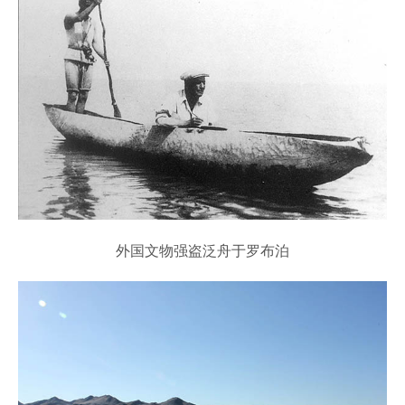
外国文物强盗泛舟于罗布泊