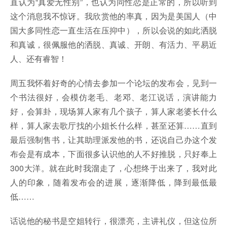
直认为“真爱无性别”，也认为同性恋是正常的，所以听到
这个消息我不惊讶。我欣赏他的率真，因为是美国人（中
国大多同性恋一直生活在压抑中），所以会说的如此洒脱
和真诚，很佩服他的洒脱、真诚、开朗、有活力、平易近
人、还有睿智！
周五我怀着好奇的心情去参加一个论坛的发布会，见到一
个书法很好，会模仿老毛、老邓、老江说话，演讲能力
好，会算卦，现场算人家有几个孩子，算人家老婆长什么
样，算人家去歌厅找的小姐长什么样，甚至还算……直到
最后强制售书，让其助理派发他的书，还说自己办这个发
布会是有成本，下面很多认识他的人不好推脱，只好奉上
300大洋。就在此时我溜走了，心想终于出来了，我对此
人的印象，随着发布会的进展，逐渐降低，降到最低最
低……
话说他的秘书是空姐转行，很漂亮，主讲礼仪，但这位所