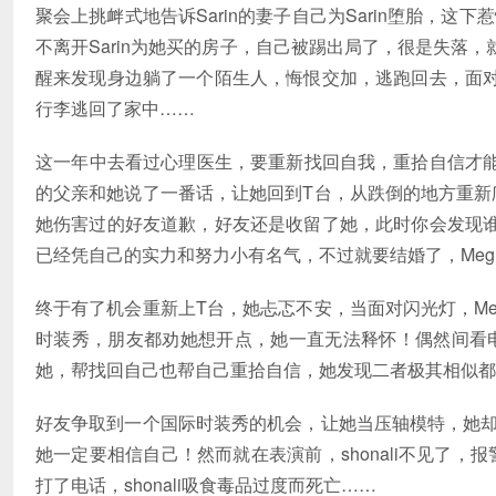
聚会上挑衅式地告诉Sarin的妻子自己为Sarin堕胎，这
不离开Sarin为她买的房子，自己被踢出局了，很是失落
醒来发现身边躺了一个陌生人，悔恨交加，逃跑回去，面
行李逃回了家中……
这一年中去看过心理医生，要重新找回自我，重拾自信才
的父亲和她说了一番话，让她回到T台，从跌倒的地方重新爬
她伤害过的好友道歉，好友还是收留了她，此时你会发现
已经凭自己的实力和努力小有名气，不过就要结婚了，Meg
终于有了机会重新上T台，她忐忑不安，当面对闪光灯，Me
时装秀，朋友都劝她想开点，她一直无法释怀！偶然间看电视，
她，帮找回自己也帮自己重拾自信，她发现二者极其相似都
好友争取到一个国际时装秀的机会，让她当压轴模特，她却不
她一定要相信自己！然而就在表演前，shonali不见了，
打了电话，shonali吸食毒品过度而死亡……