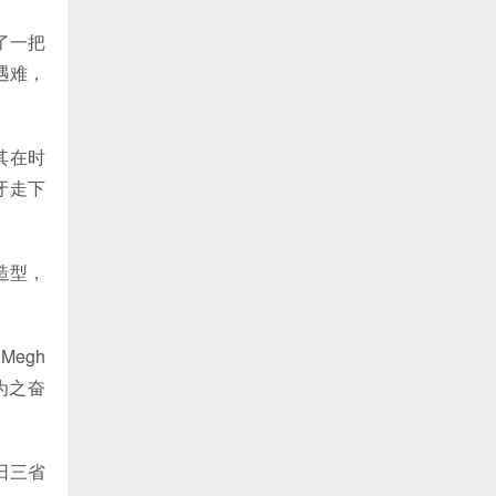
了一把
遇难，
其在时
牙走下
造型，
egh
为之奋
日三省