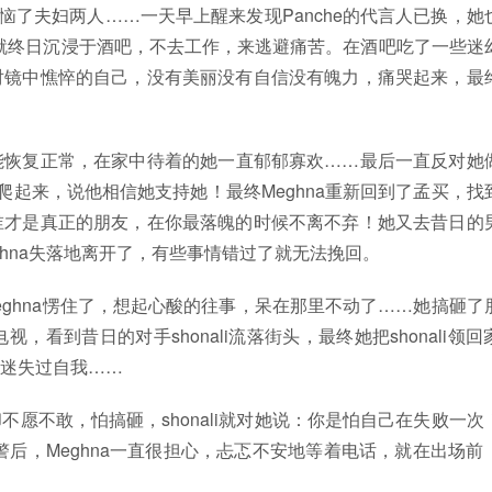
下惹恼了夫妇两人……一天早上醒来发现Panche的代言人已换，她
，就终日沉浸于酒吧，不去工作，来逃避痛苦。在酒吧吃了一些迷
对镜中憔悴的自己，没有美丽没有自信没有魄力，痛哭起来，最
能恢复正常，在家中待着的她一直郁郁寡欢……最后一直反对她
起来，说他相信她支持她！最终Meghna重新回到了孟买，找
谁才是真正的朋友，在你最落魄的时候不离不弃！她又去昔日的
hna失落地离开了，有些事情错过了就无法挽回。
ghna愣住了，想起心酸的往事，呆在那里不动了……她搞砸了
看到昔日的对手shonali流落街头，最终她把shonali领回
迷失过自我……
愿不敢，怕搞砸，shonali就对她说：你是怕自己在失败一次
报警后，Meghna一直很担心，忐忑不安地等着电话，就在出场前