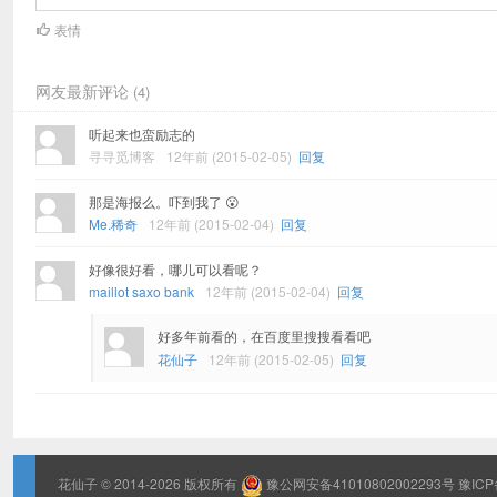
表情
网友最新评论
(4)
听起来也蛮励志的
寻寻觅博客
12年前 (2015-02-05)
回复
那是海报么。吓到我了 😮
Me.稀奇
12年前 (2015-02-04)
回复
好像很好看，哪儿可以看呢？
maillot saxo bank
12年前 (2015-02-04)
回复
好多年前看的，在百度里搜搜看看吧
花仙子
12年前 (2015-02-05)
回复
花仙子
© 2014-2026 版权所有
豫公网安备41010802002293号
豫ICP