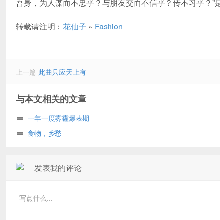
吾身，为人谋而不忠乎？与朋友交而不信乎？传不习乎？”
转载请注明：
花仙子
»
Fashion
上一篇
此曲只应天上有
与本文相关的文章
一年一度雾霾爆表期
食物，乡愁
发表我的评论