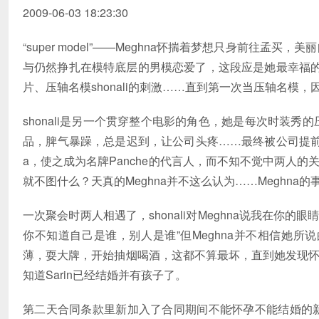
2009-06-03 18:23:30
“super model”——Meghna怀揣着梦想只身前往
与仍然挣扎在模特底层的男模恋爱了，这段应是她最幸福
片、压轴名模shonali的刺激……直到第一次当压轴名
shonali是另一个贯穿整个电影的角色，她是每次时装
品，脾气暴躁，总是迟到，让公司头疼……最终被公司提前解雇
a，使之成为名牌Panche的代言人，而不知不觉中两人的
就不图什么？天真的Meghna并不这么认为……Meghna
一次聚会时两人相遇了，shonali对Meghna说我在
你不知道自己是谁，别人是谁”但Meghna并不相信她所说的
薄，耍大牌，开始抽烟喝酒，这都不算最坏，直到她发现怀了
知道Sarin已经结婚并有孩子了。
第二天合同条款里新加入了合同期间不能怀孕不能结婚的新