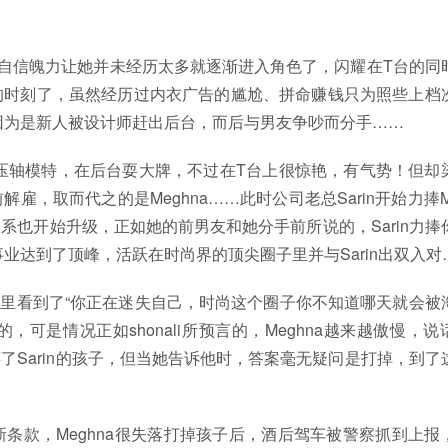
孟买，美丽自信魄力让她并未经历太多就逐渐进入角色了，闪耀在T台的同
的时刻了，虽然经历过内衣广告的尴尬、拼命赚钱只为照些上档
模，因为是新人被设计师赶出后台，而后与男友争吵而分手……
秀的压轴模特，在后台耍大牌，不过在T台上很惊艳，有气势！但却
，取而代之的是Meghna……此时公司老总Sarin开始力捧Me
关系也开始升级，正如她的前男友和她分手前所说的，Sarin力捧
的事业达到了顶峰，活跃在时尚界的顶尖圈子里并与Sarin出双入对
你的眼睛里看到了“你正在迷失自己，时尚这个圈子你不知道哪天就会被
，可是情况正如shonali所预言的，Meghna越来越傲慢，说
Sarin的孩子，但当她告诉他时，答案毫无疑问是打掉，到了
条款，Meghna很失落打掉孩子后，酒后驾车被警察抓到上报