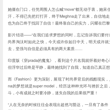
她僵在门口，任凭周围人怎么喊“move”都无动于衷，她
汗，不得已先把灯打开，终于Meghna走了出来，自信地走
也为自己终于找回了自信！最终靠自己的实力，闪耀在巴黎
影片结语——“在我们追求梦想的同时，忘记告诉我们要付
尚界淘汰时如此之快，今天或许你如日中天，明天或许就
去，坚强与自信是必须具有的两大素质……
印度版《穿prada的魔鬼》，看到这个片名我就怀着好奇心
但浮华过后终是平静，最终她找到了自我，知道自己真正想
而《Fashion》更为深刻，展现了时尚界背后的残酷现实
na的梦想就是super model，经历这种种光环与挫
斗，小有成就之时要冷静，迷失自我的后果很严重！
“人在无奈的时候往往会表现出超然与豁达，一旦有了条件