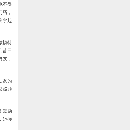
也不得
幻药，
终拿起
做模特
到昔日
男友，
朋友的
家照顾
！鼓励
，她接