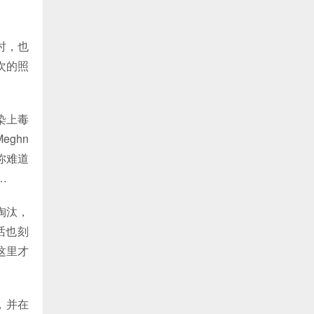
时，也
次的照
染上毒
ghn
你难道
…
淘汰，
话也刻
这里才
，并在