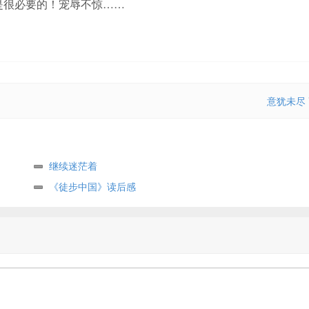
是很必要的！宠辱不惊……
意犹未尽
继续迷茫着
《徒步中国》读后感