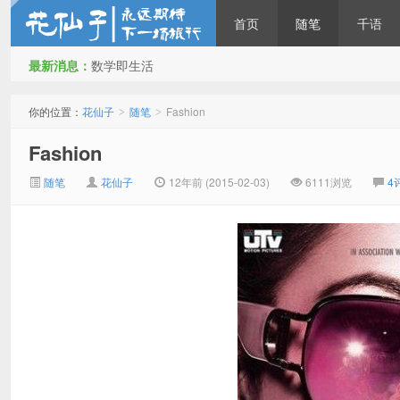
首页
随笔
千语
最新消息：
数学即生活
花仙子
你的位置：
花仙子
随笔
Fashion
>
>
Fashion
随笔
花仙子
12年前 (2015-02-03)
6111浏览
4