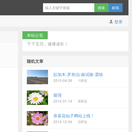
邮我
登录
本站公告
千千宝贝，健康成长！
随机文章
彭加木-罗布泊-核试验-震惊
2015-04-26
1评论
倔强
2015-01-14
8评论
恭喜花仙子网站上线！
2014-12-04
2评论