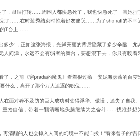
呆住了，眼泪打转……周围人都快急死了，我也快急死了，替她捏
完了……在时装秀结束时抱着好友痛哭……为了shonali的不幸
的T台上……
出多少”，正如这张海报，光鲜亮丽的背后隐藏了多少辛酸，尤
无人问津，永远不会有弱者的舞台，要想混下去，你只有咬着
看了，之前《穿prada的魔鬼》看着很过瘾，安妮海瑟薇的百变
要什么，离开了那个万人追逐的职位……
，人在面对猝不及防的巨大成功时变得浮华、傲慢，迷失了自我。M
折之后，重拾自信，带着一颗清晰地头脑继续为之奋斗……找准梦想
，再清醒的人也会掉入人间的幻境中不能自拔！”看来曾子的“吾