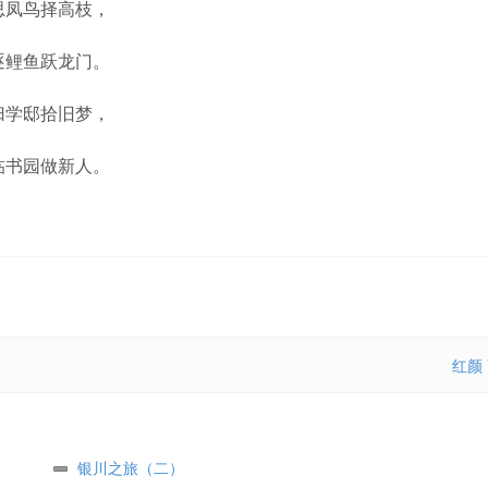
思凤鸟择高枝，
逐鲤鱼跃龙门。
归学邸拾旧梦，
临书园做新人。
红颜
银川之旅（二）