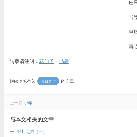
应
当
重
再
转载请注明：
花仙子
»
书肆
继续浏览有关
的文章
昔日之作
上一篇
小年
与本文相关的文章
银川之旅（三）