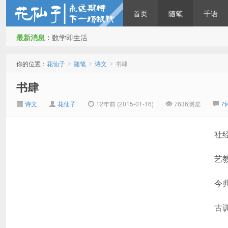
首页
随笔
千语
最新消息：
数学即生活
花仙子
你的位置：
花仙子
随笔
诗文
书肆
>
>
>
书肆
诗文
花仙子
12年前 (2015-01-16)
7636浏览
7
社
艺
今
古