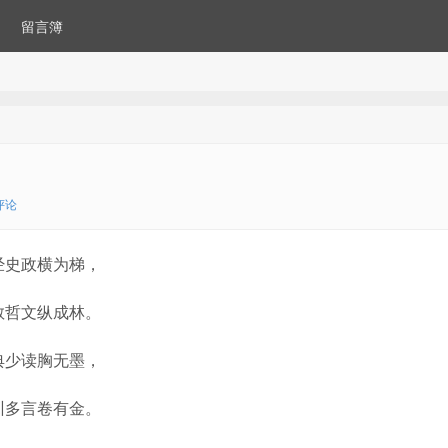
留言簿
评论
经史政横为梯，
教哲文纵成林。
典少读胸无墨，
训多言卷有金。