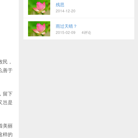
残思
2014-12-20
雨过天晴？
2015-02-09
4评论
牧民，
么善于
，留下
又岂是
着美丽
这样的