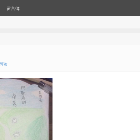
留言簿
7评论