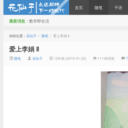
首页
随笔
千语
最新消息：
数学即生活
花仙子
你的位置：
花仙子
随笔
爱上李娟 Ⅱ
>
>
爱上李娟 Ⅱ
随笔
花仙子
12年前 (2015-01-22)
11149浏览