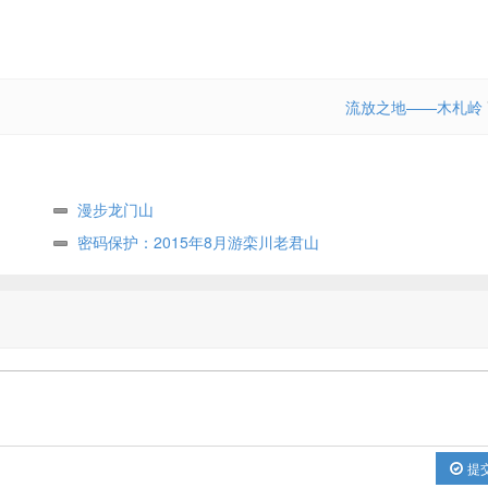
流放之地——木札岭
漫步龙门山
密码保护：2015年8月游栾川老君山
提