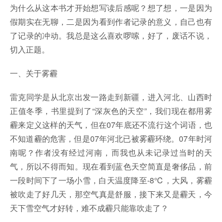
为什么从这本书才开始想写读后感呢？想了想，一是因为
假期实在无聊，二是因为看到作者记录的意义，自己也有
了记录的冲动。我总是这么喜欢啰嗦，好了，废话不说，
切入正题。
一、关于雾霾
雷克同学是从北京出发一路走到新疆，进入河北、山西时
正值冬季，书里提到了“深灰色的天空”，我们现在都用雾
霾来定义这样的天气，但在07年底还不流行这个词语，也
不知道霾的危害，但是07年河北已被雾霾环绕。07年时河
南呢？作者没有经过河南，而我也从未记录过当时的天
气，所以不得而知。现在看到蓝色天空简直是奢侈品，前
一段时间下了一场小雪，白天温度降至-8℃，大风，雾霾
被吹走了好几天，那空气真是舒服，接下来又是霾天，今
天下雪空气才好转，难不成霾只能靠吹走了？