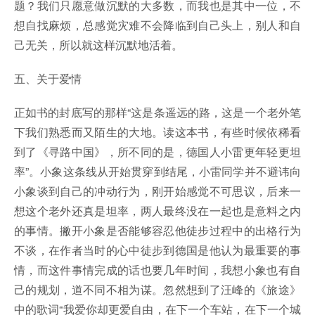
题？我们只愿意做沉默的大多数，而我也是其中一位，不
想自找麻烦，总感觉灾难不会降临到自己头上，别人和自
己无关，所以就这样沉默地活着。
五、关于爱情
正如书的封底写的那样“这是条遥远的路，这是一个老外笔
下我们熟悉而又陌生的大地。读这本书，有些时候依稀看
到了《寻路中国》，所不同的是，德国人小雷更年轻更坦
率”。小象这条线从开始贯穿到结尾，小雷同学并不避讳向
小象谈到自己的冲动行为，刚开始感觉不可思议，后来一
想这个老外还真是坦率，两人最终没在一起也是意料之内
的事情。撇开小象是否能够容忍他徒步过程中的出格行为
不谈，在作者当时的心中徒步到德国是他认为最重要的事
情，而这件事情完成的话也要几年时间，我想小象也有自
己的规划，道不同不相为谋。忽然想到了汪峰的《旅途》
中的歌词“我爱你却更爱自由，在下一个车站，在下一个城