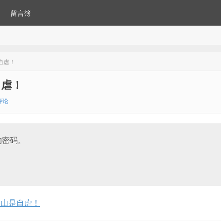
留言簿
自虐！
自虐！
评论
的密码。
是山是自虐！