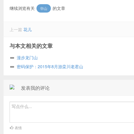
继续浏览有关
的文章
华山
上一篇
花儿
与本文相关的文章
漫步龙门山
密码保护：2015年8月游栾川老君山
发表我的评论
表情