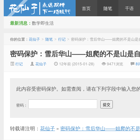
首页
随笔
千语
最新消息：
数学即生活
花仙子
你的位置：
花仙子
随笔
行记
密码保护：雪后华山——姐爬的不是山是
>
>
>
密码保护：雪后华山——姐爬的不是山是
行记
花仙子
12年前 (2015-01-28)
9471浏览
8
此内容受密码保护。如需查阅，请在下列字段中输入您
密码：
转载请注明：
花仙子
»
密码保护：雪后华山——姐爬的不