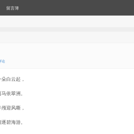
留言簿
评论
一朵白云起，
两马依翠洲。
并颅迎风嘶，
相逐碧海游。