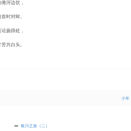
知倦河边饮，
抬首时对眸。
莫论扬蹄处，
甘苦共白头。
小年
银川之旅（二）