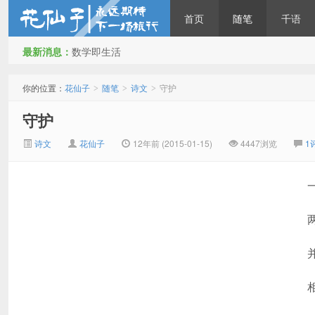
首页
随笔
千语
最新消息：
数学即生活
花仙子
你的位置：
花仙子
随笔
诗文
守护
>
>
>
守护
诗文
花仙子
12年前 (2015-01-15)
4447浏览
1