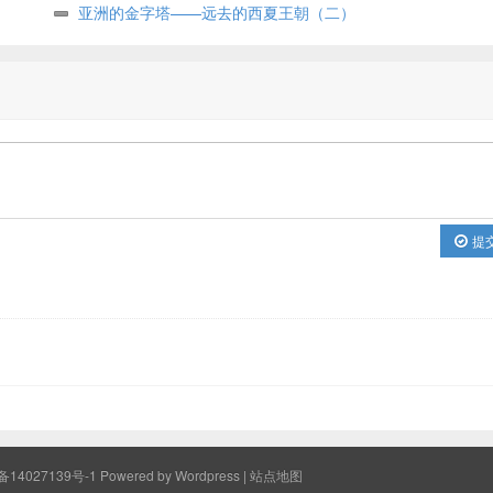
亚洲的金字塔——远去的西夏王朝（二）
提
备14027139号-1
Powered by Wordpress |
站点地图