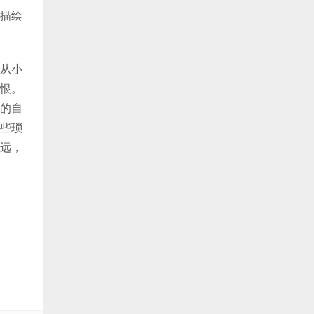
描绘
从小
恨。
的自
些琐
远，