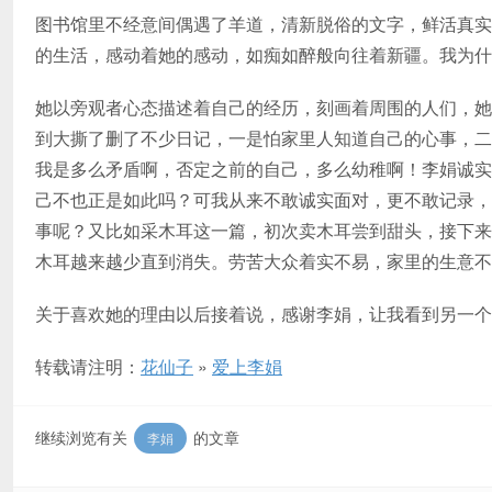
图书馆里不经意间偶遇了羊道，清新脱俗的文字，鲜活真实
的生活，感动着她的感动，如痴如醉般向往着新疆。我为什
她以旁观者心态描述着自己的经历，刻画着周围的人们，她
到大撕了删了不少日记，一是怕家里人知道自己的心事，二
我是多么矛盾啊，否定之前的自己，多么幼稚啊！李娟诚实
己不也正是如此吗？可我从来不敢诚实面对，更不敢记录，
事呢？又比如采木耳这一篇，初次卖木耳尝到甜头，接下来
木耳越来越少直到消失。劳苦大众着实不易，家里的生意不
关于喜欢她的理由以后接着说，感谢李娟，让我看到另一个
转载请注明：
花仙子
»
爱上李娟
继续浏览有关
的文章
李娟