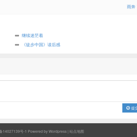
雨奔
继续迷茫着
《徒步中国》读后感
提
备14027139号-1
Powered by Wordpress |
站点地图