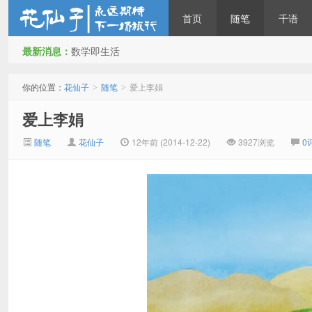
首页
随笔
千语
最新消息：
数学即生活
花仙子
你的位置：
花仙子
随笔
爱上李娟
>
>
爱上李娟
随笔
花仙子
12年前 (2014-12-22)
3927浏览
0