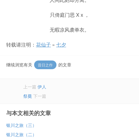
只倚庭门思 X x ，
无暇凉风袭单衣。
转载请注明：
花仙子
»
七夕
继续浏览有关
的文章
昔日之作
上一篇
伊人
祭奠
下一篇
与本文相关的文章
银川之旅（三）
银川之旅（二）