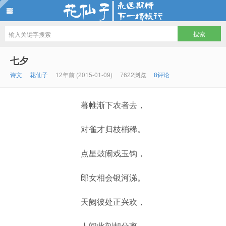
花仙子
七夕
诗文
花仙子
12年前 (2015-01-09)
7622浏览
8评论
暮帷渐下农者去，
对雀才归枝梢稀。
点星鼓闹戏玉钩，
郎女相会银河涕。
天阙彼处正兴欢，
人间此刻却分离。