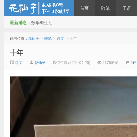
首页
随笔
千语
最新消息：
数学即生活
花仙子
你的位置：
花仙子
随笔
诗文
十年
>
>
>
十年
诗文
花仙子
2年前 (2024-04-25)
5175浏览
0评