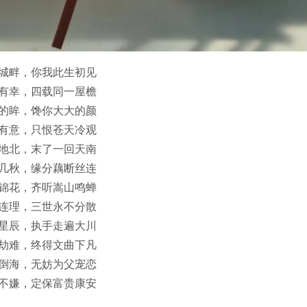
城畔，你我此生初见
有幸，四载同一屋檐
的眸，馋你大大的颜
有意，只恨苍天冷观
地北，末了一回天南
几秋，缘分藕断丝连
锦花，齐听嵩山鸣蝉
连理，三世永不分散
星辰，执手走遍大川
劫难，终得文曲下凡
倒海，无妨为父宠恋
不嫌，定保富贵康安