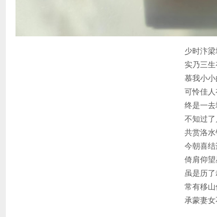
少时汴梁
实乃三生
慕我小小
可怜佳人
终是一去
不知过了
共赏洛水
今朝喜结
倚肩仰望
虽是历了
常有移山
承蒙妻女