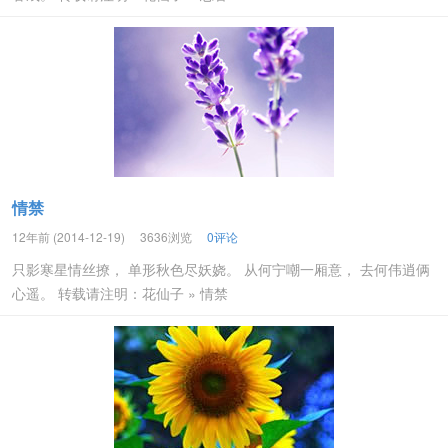
情禁
12年前 (2014-12-19)
3636浏览
0评论
只影寒星情丝撩， 单形秋色尽妖娆。 从何宁嘲一厢意， 去何伟逍俩
心遥。 转载请注明：花仙子 » 情禁