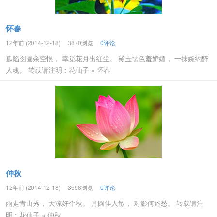
怀春
12年前 (2014-12-18)
3870浏览
0评论
孤陷囹圄余空恨， 幸觅花月出红尘。 黛玉怯色羞娇媚， 一抹婉约醉
人魂。 转载请注明：花仙子 » 怀春
仲秋
12年前 (2014-12-18)
3698浏览
0评论
雨走青山秀， 天凉好个秋。 月圆佳人散， 对影何述愁。 转载请注
明：花仙子 » 仲秋