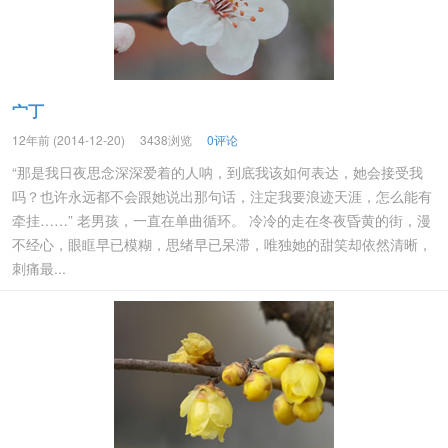
宀丁
12年前 (2014-12-20)
3438浏览
0评论
“那是我日夜思念深深爱着的人呐，到底我该如何表达，她会接受我
吗？也许永远都不会跟她说出那句话，注定我要浪迹天涯，怎么能有
牵挂……” 老男孩，一直在单曲循环。 冷冷的走在冬夜昏黄的街，漫
不经心，眼眶早已模糊，思绪早已呆滞，唯独她的甜笑却依然清晰，
刺痛最...