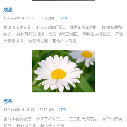
残思
12年前 (2014-12-20)
3764浏览
0评论
骨傲血冷夷者奚， 心狂志惑由不己。 后遇花色孤情醉， 终知友朋和
善齐。 急欲两行任泪涕， 莹珠似毒正销匿。 挚盼佳人福宠恒， 孑然
无牵疆域辟。 转载请注明：花仙子 » 残思
恋香
12年前 (2014-12-19)
3575浏览
0评论
盟前木石尘缘定， 蝶舞草桥誓三生。 芷兰犹怜清芬溢， 天下钟情属
眷成。 转载请注明：花仙子 » 恋香