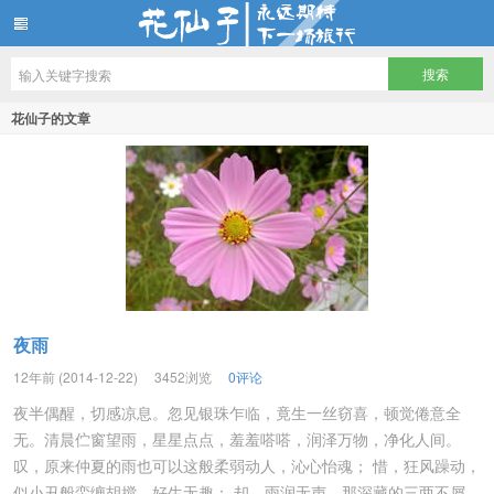
花仙子
花仙子的文章
夜雨
12年前 (2014-12-22)
3452浏览
0评论
夜半偶醒，切感凉息。忽见银珠乍临，竟生一丝窃喜，顿觉倦意全
无。清晨伫窗望雨，星星点点，羞羞嗒嗒，润泽万物，净化人间。
叹，原来仲夏的雨也可以这般柔弱动人，沁心怡魂； 惜，狂风躁动，
似小丑般蛮缠胡搅，好生无趣； 却，雨润无声，那深藏的三两不屑，