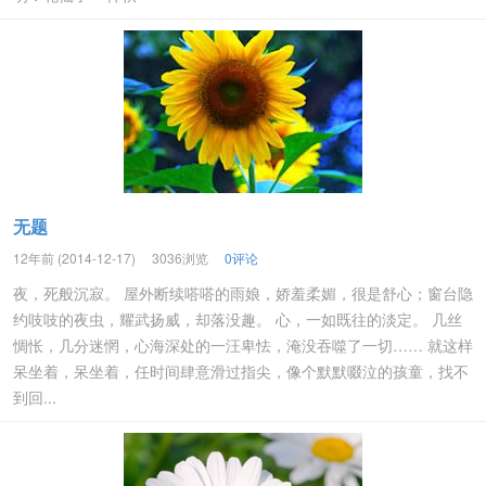
无题
12年前 (2014-12-17)
3036浏览
0评论
夜，死般沉寂。 屋外断续嗒嗒的雨娘，娇羞柔媚，很是舒心；窗台隐
约吱吱的夜虫，耀武扬威，却落没趣。 心，一如既往的淡定。 几丝
惆怅，几分迷惘，心海深处的一汪卑怯，淹没吞噬了一切…… 就这样
呆坐着，呆坐着，任时间肆意滑过指尖，像个默默啜泣的孩童，找不
到回...