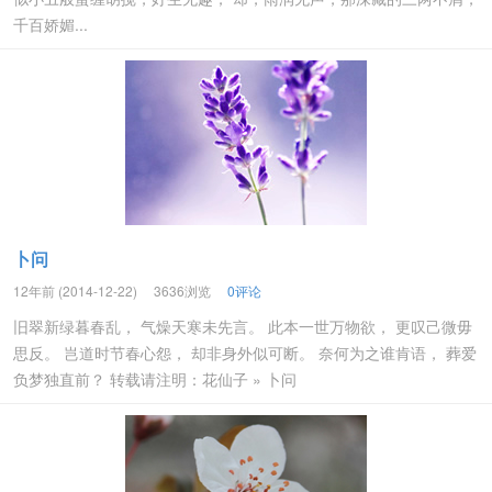
千百娇媚...
卜问
12年前 (2014-12-22)
3636浏览
0评论
旧翠新绿暮春乱， 气燥天寒未先言。 此本一世万物欲， 更叹己微毋
思反。 岂道时节春心怨， 却非身外似可断。 奈何为之谁肯语， 葬爱
负梦独直前？ 转载请注明：花仙子 » 卜问