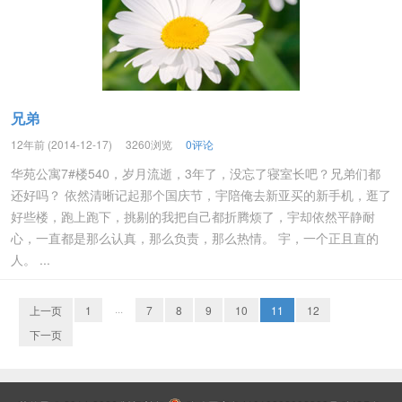
兄弟
12年前 (2014-12-17)
3260浏览
0评论
华苑公寓7#楼540，岁月流逝，3年了，没忘了寝室长吧？兄弟们都
还好吗？ 依然清晰记起那个国庆节，宇陪俺去新亚买的新手机，逛了
好些楼，跑上跑下，挑剔的我把自己都折腾烦了，宇却依然平静耐
心，一直都是那么认真，那么负责，那么热情。 宇，一个正且直的
人。 ...
上一页
1
···
7
8
9
10
11
12
下一页