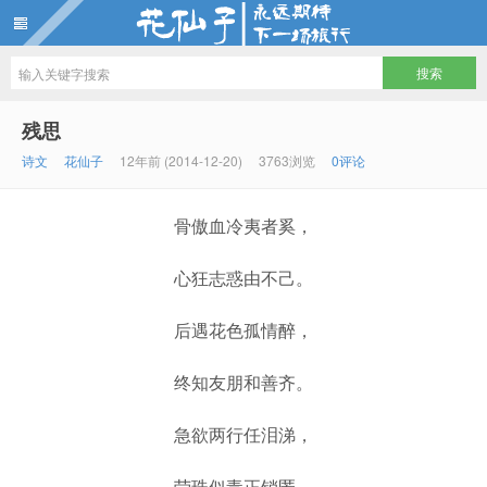
花仙子
残思
诗文
花仙子
12年前 (2014-12-20)
3763浏览
0评论
骨傲血冷夷者奚，
心狂志惑由不己。
后遇花色孤情醉，
终知友朋和善齐。
急欲两行任泪涕，
莹珠似毒正销匿。