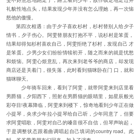
礼貌性地点头，结果发现少年并没有怎么理她，再一次恼
怒他的傲慢。
第四次相遇：由于夕子喜欢杉村，杉村替别人给夕子
情书，夕子伤心。阿雯替朋友打抱不平，说杉村是笨蛋，
结果却得知杉村喜欢自己，阿雯拒绝了杉村，发现自己 才
是笨蛋。少男少女们纷纷情犊初开，随之而来的就是忧愁
和烦恼。阿雯心烦意乱，再次来到老爷爷的商店，却发现
商店还是关着门，很失落，此时看到猫咪卧在门 口，就和
猫咪聊天。
少年骑车回来，看到了阿雯，就带阿雯来到店里看
男爵猫，夕阳西下，照射在男爵猫的眼睛里，如星辰般光
彩夺目!夜幕降临，阿雯来到楼下，惊奇地看到少年正在做
小提琴，央求少年拉小提琴给自己听，少年同意了，但要
求阿雯唱歌，阿雯对自己的嗓音很不自信，但琴声响起，
于是调整状态跟着曲调唱起自己填词的country road。此
时，爷爷带着朋友们回来，加入了演奏。