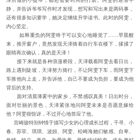
静，并告诉爷爷写作时才发现，想写和写出来是两码事，
还有很多知识要学，她决定继续升学读书。此时的阿雯，
内心坚定。
如释重负的阿雯终于可以安心地睡觉了……早晨醒
来，推开窗户，竟然发现天泽骑着自行车在楼下，揉揉了
眼睛再次确认，真的是天泽！
接下来就是各种浪漫桥段，天泽载着阿雯去看日出，
路上遇到陡坡，天泽努力骑行，不让阿雯下车，而阿雯下
车推他向上走，并告诉他，自己不要成为负担，要成为他
背后的支持。
面对清晨薄雾中的家乡，不禁感叹真美！日出时分，
面对壮丽的景色，天泽紧张地问阿雯未来是否愿意嫁给
他？阿雯很惊讶，不过开心地答应了他。
宫崎骏特别钟情于描写少女的心理成长过程，千寻、小
春、苏菲、琪琪、波妞、阿雯、松崎海她们敏感、自卑、
热情、独立、善良、为爱执着，最终经过蜕变，成为 更好