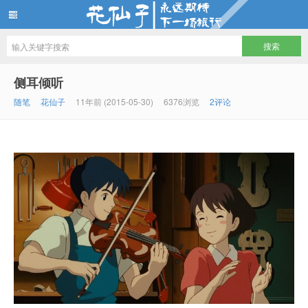
花仙子
侧耳倾听
随笔
花仙子
11年前 (2015-05-30)
6376浏览
2评论