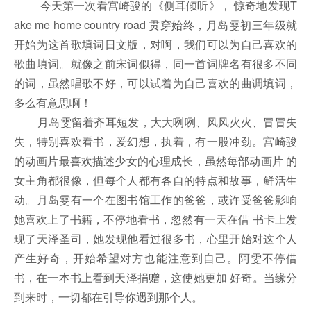
今天第一次看宫崎骏的《侧耳倾听》， 惊奇地发现T
ake me home country road 贯穿始终，月岛雯初三年级就
开始为这首歌填词日文版，对啊，我们可以为自己喜欢的
歌曲填词。就像之前宋词似得，同一首词牌名有很多不同
的词，虽然唱歌不好，可以试着为自己喜欢的曲调填词，
多么有意思啊！
月岛雯留着齐耳短发，大大咧咧、风风火火、冒冒失
失，特别喜欢看书，爱幻想，执着，有一股冲劲。宫崎骏
的动画片最喜欢描述少女的心理成长，虽然每部动画片 的
女主角都很像，但每个人都有各自的特点和故事，鲜活生
动。月岛雯有一个在图书馆工作的爸爸，或许受爸爸影响
她喜欢上了书籍，不停地看书，忽然有一天在借 书卡上发
现了天泽圣司，她发现他看过很多书，心里开始对这个人
产生好奇，开始希望对方也能注意到自己。阿雯不停借
书，在一本书上看到天泽捐赠，这使她更加 好奇。当缘分
到来时，一切都在引导你遇到那个人。