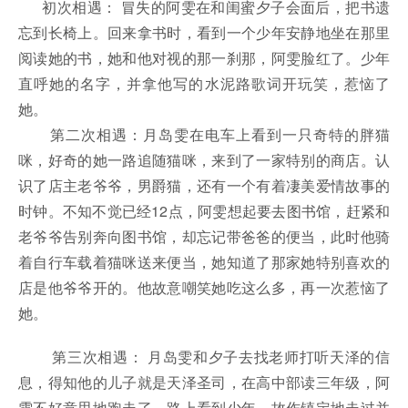
初次相遇： 冒失的阿雯在和闺蜜夕子会面后，把书遗
忘到长椅上。回来拿书时，看到一个少年安静地坐在那里
阅读她的书，她和他对视的那一刹那，阿雯脸红了。少年
直呼她的名字，并拿他写的水泥路歌词开玩笑，惹恼了
她。
第二次相遇：月岛雯在电车上看到一只奇特的胖猫
咪，好奇的她一路追随猫咪，来到了一家特别的商店。认
识了店主老爷爷，男爵猫，还有一个有着凄美爱情故事的
时钟。不知不觉已经12点，阿雯想起要去图书馆，赶紧和
老爷爷告别奔向图书馆，却忘记带爸爸的便当，此时他骑
着自行车载着猫咪送来便当，她知道了那家她特别喜欢的
店是他爷爷开的。他故意嘲笑她吃这么多，再一次惹恼了
她。
第三次相遇： 月岛雯和夕子去找老师打听天泽的信
息，得知他的儿子就是天泽圣司，在高中部读三年级，阿
雯不好意思地跑走了，路上看到少年，故作镇定地走过并