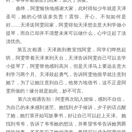
曲终，阿雯愉快地感谢大家，此时得知少年就是天泽
圣司，她的心情该多负责！震惊、开心、不知如何是
好……天泽送阿雯回家，阿雯得知天泽想去意大利学做小
提琴，而自己却并不清楚未来可以做什么，心中泛起了淡
淡忧伤。
第五次相遇：天泽跑到教室找阿雯，同学们哗然起
哄，阿雯带着天泽来到天台，天泽告诉阿雯自己可以去学
小提琴了，阿雯替他感到高兴，但是天泽马上要远去意大
利学习两个月。天泽鼓起勇气，告诉阿雯他很早就注意到
她了，为了让她注意到自己，他努力地借书，这不正是阿
雯所做的！缘分就是如此，妙不可言。
第六次相遇告别：阿雯再次陷入烦恼，感到不自信，
为自己的未来感到迷茫。她找到夕子倾诉，夕子的话点醒
了她，她打算开始写故事书，好让自己可以赶上天泽。 她
找到爷爷，告诉了爷爷她的想法，并希望爷爷告诉她男爵
猫的故事，爷爷答应了她的请求，希望可以成为阿雯的第