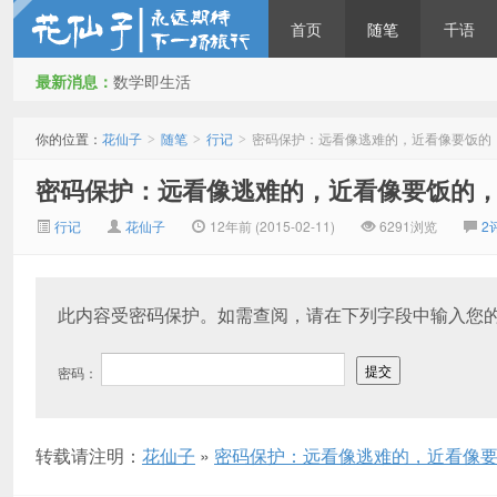
首页
随笔
千语
最新消息：
数学即生活
花仙子
你的位置：
花仙子
随笔
行记
密码保护：远看像逃难的，近看像要饭的
>
>
>
密码保护：远看像逃难的，近看像要饭的
行记
花仙子
12年前 (2015-02-11)
6291浏览
2
此内容受密码保护。如需查阅，请在下列字段中输入您
密码：
转载请注明：
花仙子
»
密码保护：远看像逃难的，近看像