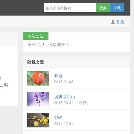
邮我
登录
本站公告
千千宝贝，健康成长！
随机文章
知遇
所
2015-01-03
业之时
漫步龙门山
2016-03-31
9评论
登峰
2014-12-31