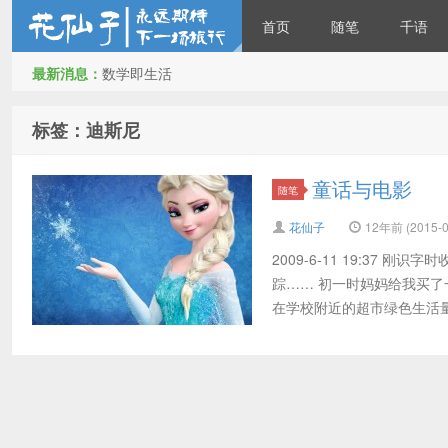
首页
随笔
千语
最新消息：
数学即生活
花仙子
标签：迪斯尼
童话与电影
随笔
花仙子
12年前 (2015-0
2009-6-11 19:3
踪…… 初一时妈妈给我买
在学校附近的超市绿色生活量