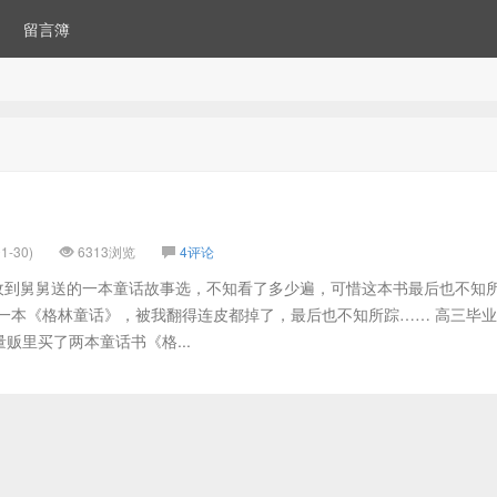
留言簿
1-30)
6313浏览
4评论
7 刚识字时收到舅舅送的一本童话故事选，不知看了多少遍，可惜这本书最后也不知
了一本《格林童话》，被我翻得连皮都掉了，最后也不知所踪…… 高三毕
贩里买了两本童话书《格...