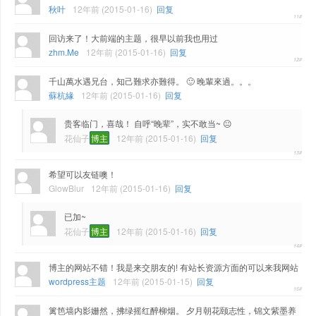
秋叶
12年前 (2015-01-16)
回复
回访来了！大前端的主题，很早以前我也用过
zhm.Me
12年前 (2015-01-16)
回复
千山萬水遇兄台，知己難求亦難得。 🙂 晚輩來過。。。
蘇杭緣
12年前 (2015-01-16)
回复
贵客临门，喜哉！ 自呼“晚辈”，实不敢当~ 😐
花仙子
博主
12年前 (2015-01-16)
回复
希望可以友链噢！
GlowBlur
12年前 (2015-01-16)
回复
已加~
花仙子
博主
12年前 (2015-01-16)
回复
博主的网站不错！我是来交朋友的! 有站长资源方面的可以来我网站
wordpress主题
12年前 (2015-01-15)
回复
篱笆墙内影姗然，拂绿摇红醉柳烟。 夕月朝花颐志性，锦文紫墨养