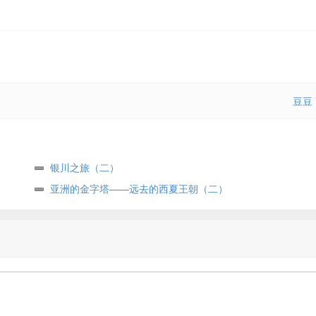
豆豆
银川之旅（二）
亚洲的金字塔——远去的西夏王朝（二）