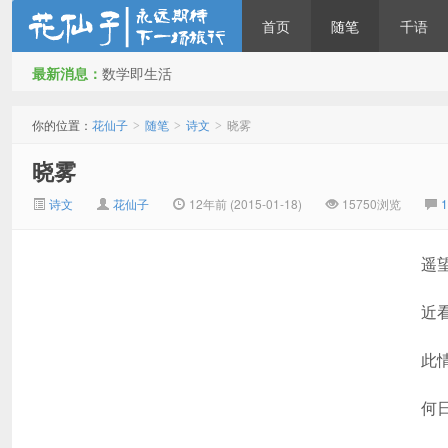
首页
随笔
千语
最新消息：
数学即生活
花仙子
你的位置：
花仙子
随笔
诗文
晓雾
>
>
>
晓雾
诗文
花仙子
12年前 (2015-01-18)
15750浏览
遥
近
此
何