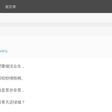
留言簿
14评论
望重烟没众生，
看轻纱绕梧桐。
情是景亦非景，
日青天还绿城？