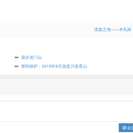
流放之地——木札岭
漫步龙门山
密码保护：2015年8月游栾川老君山
提