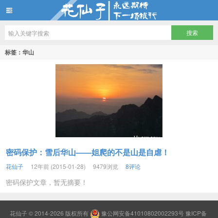
花仙子
标签：华山
密码保护：雪后华山——姐爬的不是山是自虐！
花仙子
12年前 (2015-01-28)
9479浏览
8评论
密码保护文章，暂无摘要！
花仙子
© 2014-2026 版权所有
豫公网安备41010802002293号
豫ICP备