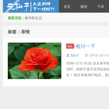
首页
随笔
千语
最新消息：
数学即生活
花仙子
标签：亲情
检讨一下
随笔
花仙子
12年前 (2015-0
2009-12-5 16:2
话时，奶奶不是不在旁边就
女！ 刚才和表弟打电话，竟然