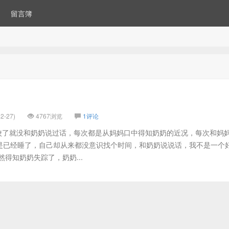
留言簿
2-27)
4767浏览
1评论
2 自从来学校了就没和奶奶说过话，每次都是从妈妈口中得知奶奶的近况，每次和妈
是已经睡了，自己却从来都没意识找个时间，和奶奶说说话，我不是一个
得知奶奶失踪了，奶奶...