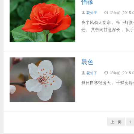
惜缘
花仙子
12年前 (2015-0
夜半风劲天竞寒， 帘下灯微
迁。 共苦同甘意深长， 执手
晨色
花仙子
12年前 (2015-0
孤日自寒银漫天， 千蝶竞舞
上一页
1