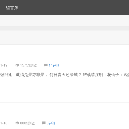
留言簿
1-19)
15753浏览
14评论
绕梧桐。 此情是景亦非景， 何日青天还绿城？ 转载请注明：花仙子 » 晓
1-18)
8882浏览
8评论