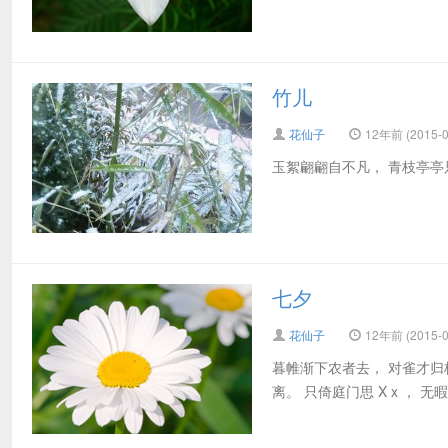
竹儿
花仙子
12年前 (2015-0
玉絮翩翩自不凡， 青枝亭亭
七夕
花仙子
12年前 (2015-0
暮帷渐下农者去， 对雀才归
离。 只倚庭门思 X x ， 