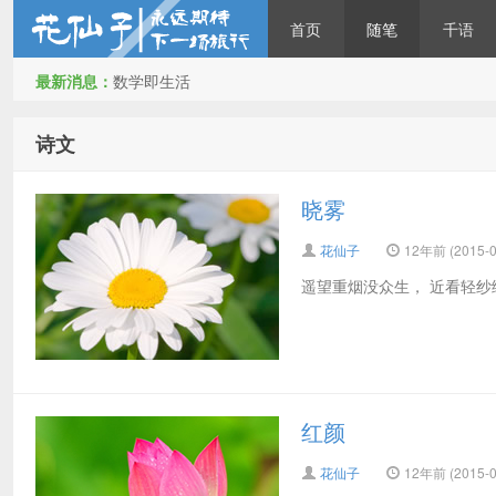
首页
随笔
千语
最新消息：
数学即生活
花仙子
诗文
晓雾
花仙子
12年前 (2015-0
遥望重烟没众生， 近看轻纱
红颜
花仙子
12年前 (2015-0