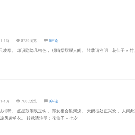
1-13)
8729浏览
6评论
只凌寒。 却识隐隐几枯色， 须晴熠熠耀人间。 转载请注明：花仙子 » 竹
1-10)
7605浏览
8评论
枝梢稀。 点星鼓闹戏玉钩， 郎女相会银河涕。 天阙彼处正兴欢， 人间
无暇凉风袭单衣。 转载请注明：花仙子 » 七夕