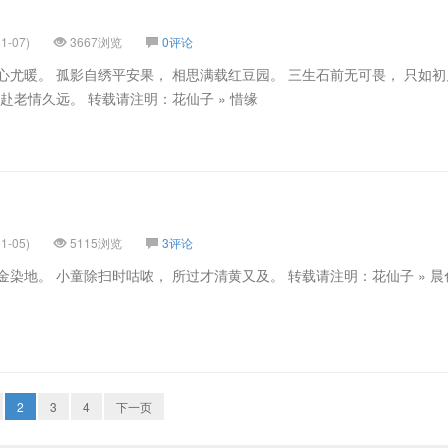
1-07)
3667浏览
0评论
心尤暖。 孤影自绣平安果， 相思满载红豆园。 三生石前无可畏， 只如
赴老情久远。 转载请注明：花仙子 » 惜缘
1-05)
5115浏览
3评论
金染地。 小童除扫时咕哝， 所过才清黄又及。 转载请注明：花仙子 » 晨
2
3
4
下一页