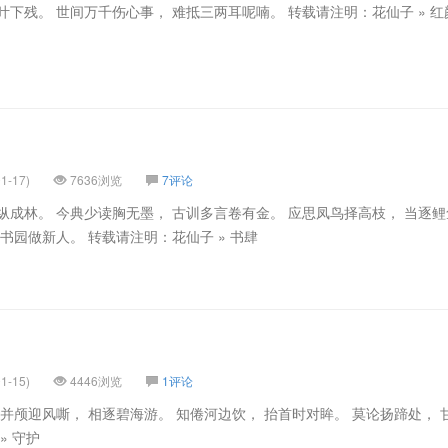
叶下残。 世间万千伤心事， 难抵三两耳呢喃。 转载请注明：花仙子 » 红
1-17)
7636浏览
7评论
纵成林。 今典少读胸无墨， 古训多言卷有金。 应思凤鸟择高枝， 当逐
书园做新人。 转载请注明：花仙子 » 书肆
1-15)
4446浏览
1评论
 并颅迎风嘶， 相逐碧海游。 知倦河边饮， 抬首时对眸。 莫论扬蹄处， 
» 守护