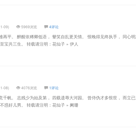
1-09)
5969浏览
4评论
难再平。 醉醒依稀卿低语， 颦笑自乱更关情。 恨晚得见终执手， 同心
至宝共三生。 转载请注明：花仙子 » 伊人
1-08)
4076浏览
1评论
竞千帆。 志残少为始及第， 四载遗辱大河园。 曾侍伪才多恨世， 而立
不惑好儿男。 转载请注明：花仙子 » 阑珊