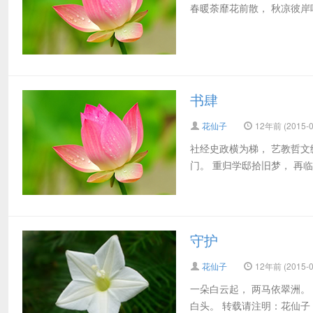
春暖荼靡花前散， 秋凉彼岸
书肆
花仙子
12年前 (2015-0
社经史政横为梯， 艺教哲文
门。 重归学邸拾旧梦， 再临
守护
花仙子
12年前 (2015-0
一朵白云起， 两马依翠洲。
白头。 转载请注明：花仙子 