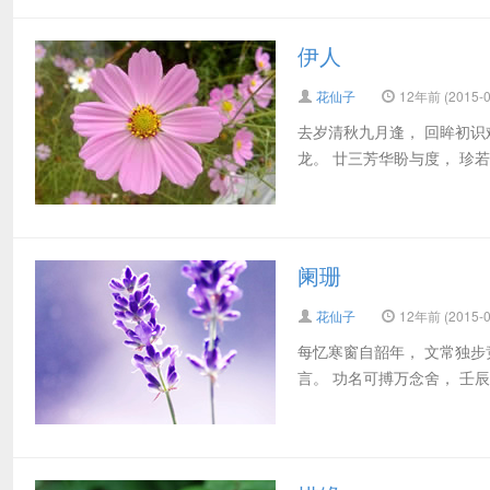
伊人
花仙子
12年前 (2015-0
去岁清秋九月逢， 回眸初识
龙。 廿三芳华盼与度， 珍若
阑珊
花仙子
12年前 (2015-0
每忆寒窗自韶年， 文常独步
言。 功名可搏万念舍， 壬辰