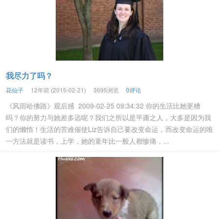
我尽力了吗？
花仙子
12年前 (2015-02-21)
3695浏览
0评论
《风雨哈佛路》观后感 2009-02-25 09:34:32 你的生活比她更糟
吗？你的努力与她差多远呢？我们之所以是平庸之人，大多是因为我
们的懒惰！生活的苦难催使Liz告诉自己要改变命运，而改变命运的唯
一方法就是读书，上学，她的童年比一般人都惨痛，...