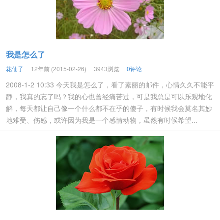
我是怎么了
花仙子
12年前 (2015-02-26)
3943浏览
0评论
2008-1-2 10:33 今天我是怎么了，看了素丽的邮件，心情久久不能平
静，我真的忘了吗？我的心也曾经痛苦过，可是我总是可以乐观地化
解，每天都让自己像一个什么都不在乎的傻子，有时候我会莫名其妙
地难受、伤感，或许因为我是一个感情动物，虽然有时候希望...