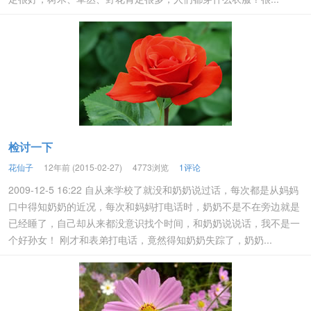
检讨一下
花仙子
12年前 (2015-02-27)
4773浏览
1评论
2009-12-5 16:22 自从来学校了就没和奶奶说过话，每次都是从妈妈
口中得知奶奶的近况，每次和妈妈打电话时，奶奶不是不在旁边就是
已经睡了，自己却从来都没意识找个时间，和奶奶说说话，我不是一
个好孙女！ 刚才和表弟打电话，竟然得知奶奶失踪了，奶奶...