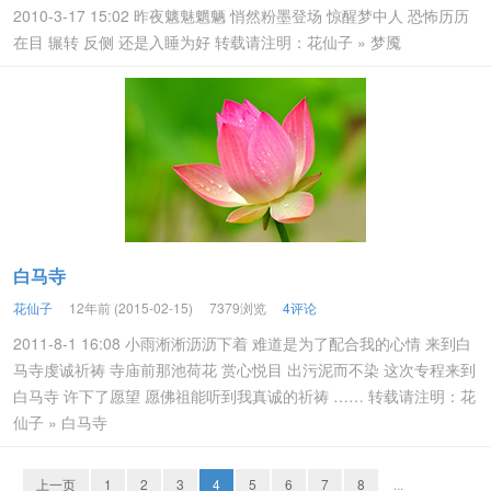
2010-3-17 15:02 昨夜魑魅魍魉 悄然粉墨登场 惊醒梦中人 恐怖历历
在目 辗转 反侧 还是入睡为好 转载请注明：花仙子 » 梦魇
白马寺
花仙子
12年前 (2015-02-15)
7379浏览
4评论
2011-8-1 16:08 小雨淅淅沥沥下着 难道是为了配合我的心情 来到白
马寺虔诚祈祷 寺庙前那池荷花 赏心悦目 出污泥而不染 这次专程来到
白马寺 许下了愿望 愿佛祖能听到我真诚的祈祷 …… 转载请注明：花
仙子 » 白马寺
上一页
1
2
3
4
5
6
7
8
...