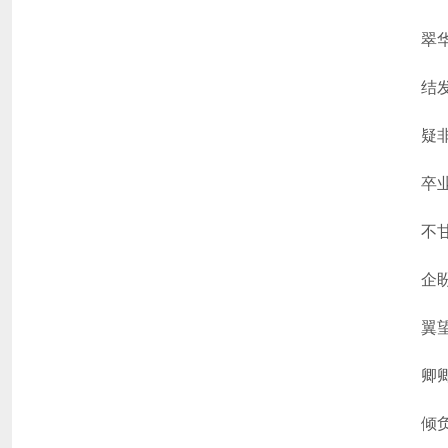
翠
结
疑
卒
不
企
翼
卿
倾